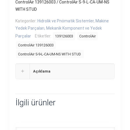
ControlAir 139126003 / ControlAir S-9-L-CA-UM-NS
WITH STUD
Kategoriler:
Hidrolik ve Pnömatik Sistemler
,
Makine
Yedek Parçaları
,
Mekanik Komponent ve Yedek
Parçalar
Etiketler:
139126003
ControlAir
ControlAir 139126003
ControlAir S-9-L-CA-UM-NS WITH STUD
Açıklama
İlgili ürünler