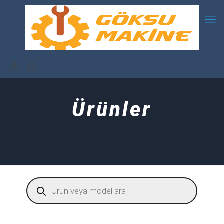
Ürünler
Products
search