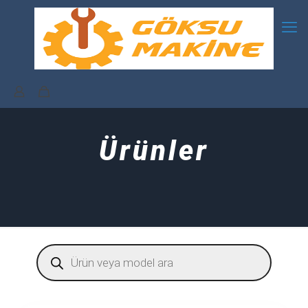
Ürünler
Products
search