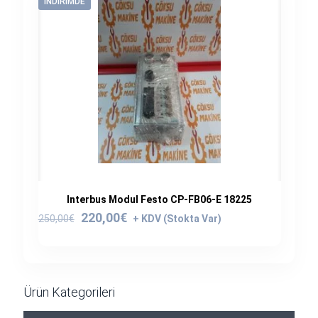
İNDIRIMDE
Interbus Modul Festo CP-FB06-E 18225
Orijinal
Şu
220,00
€
250,00
€
fiyat:
andaki
250,00€.
fiyat:
220,00€.
Ürün Kategorileri