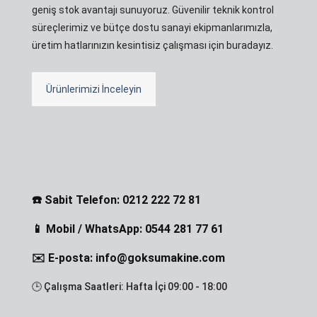
geniş stok avantajı sunuyoruz. Güvenilir teknik kontrol
süreçlerimiz ve bütçe dostu sanayi ekipmanlarımızla,
üretim hatlarınızın kesintisiz çalışması için buradayız.
Ürünlerimizi İnceleyin
☎️ Sabit Telefon: 0212 222 72 81
📱 Mobil / WhatsApp: 0544 281 77 61
✉️ E-posta: info@goksumakine.com
🕒 Çalışma Saatleri: Hafta İçi 09:00 - 18:00