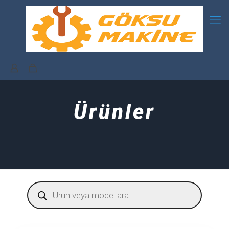
Ürünler
Products
search