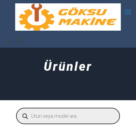
Ürünler
Products
search