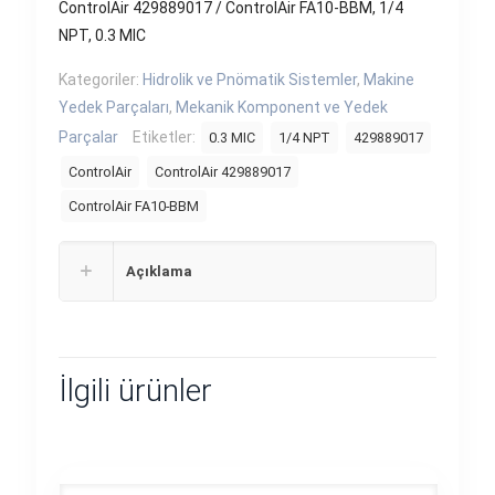
ControlAir 429889017 / ControlAir FA10-BBM, 1/4
NPT, 0.3 MIC
Kategoriler:
Hidrolik ve Pnömatik Sistemler
,
Makine
Yedek Parçaları
,
Mekanik Komponent ve Yedek
Parçalar
Etiketler:
0.3 MIC
1/4 NPT
429889017
ControlAir
ControlAir 429889017
ControlAir FA10-BBM
Açıklama
İlgili ürünler