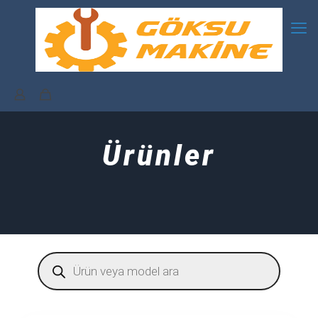
Ürünler
Products
search