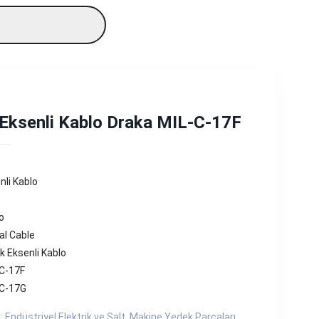
 Eksenli Kablo Draka MIL-C-17F
nli Kablo
o
al Cable
k Eksenli Kablo
C-17F
-C-17G
r:
Endüstriyel Elektrik ve Şalt
,
Makine Yedek Parçaları
,