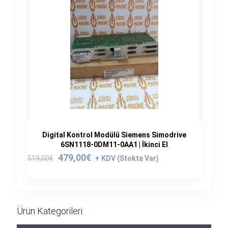
Digital Kontrol Modülü Siemens Simodrive
6SN1118-0DM11-0AA1 | İkinci El
Orijinal
Şu
479,00
€
519,00
€
fiyat:
andaki
519,00€.
fiyat:
479,00€.
Ürün Kategorileri