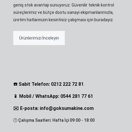
geniş stok avantajı sunuyoruz. Güvenilir teknik kontrol
süreçlerimiz ve bütçe dostu sanayi ekipmanlarımızla,
üretim hatlarınızın kesintisiz çalışması için buradayız.
Ürünlerimizi İnceleyin
☎️ Sabit Telefon: 0212 222 72 81
📱 Mobil / WhatsApp: 0544 281 77 61
✉️ E-posta: info@goksumakine.com
🕒 Çalışma Saatleri: Hafta İçi 09:00 - 18:00