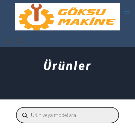
Ürünler
Products
search