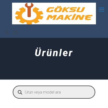
Ürünler
Products
search