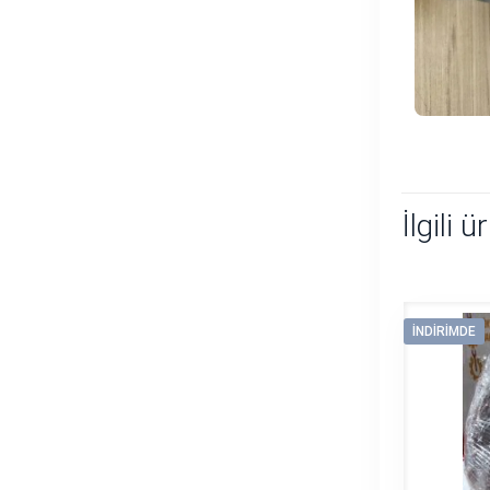
İlgili ü
İNDIRIMDE