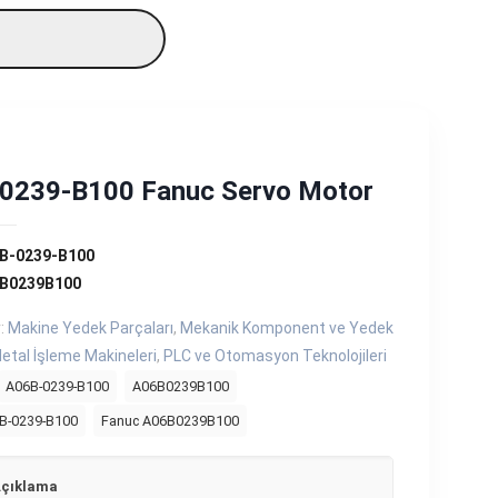
0239-B100 Fanuc Servo Motor
B-0239-B100
6B0239B100
r:
Makine Yedek Parçaları
,
Mekanik Komponent ve Yedek
etal İşleme Makineleri
,
PLC ve Otomasyon Teknolojileri
A06B-0239-B100
A06B0239B100
B-0239-B100
Fanuc A06B0239B100
çıklama