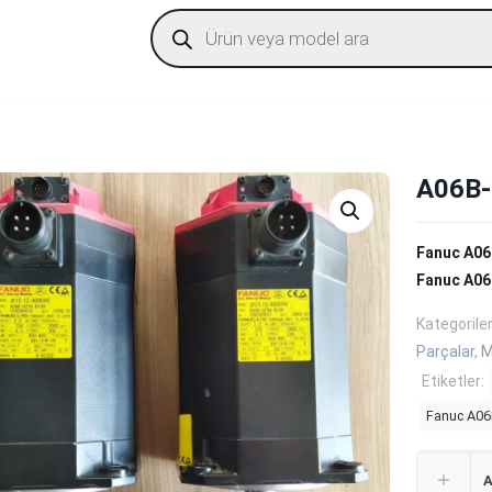
Products
search
A06B-
Fanuc A06
Fanuc A0
Kategorile
Parçalar
,
M
Etiketler:
Fanuc A06
A