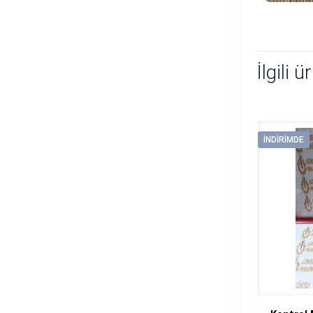
İlgili ü
İNDIRIMDE