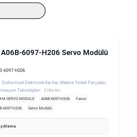
 A06B-6097-H206 Servo Modülü
B-6097-H206
r:
Endüstriyel Elektronik Kartlar
,
Makine Yedek Parçaları
,
masyon Teknolojileri
Etiketler:
LPHA SERVO MODULE
A06B-6097-H206
Fanuc
B-6097-H206
Servo Modülü
çıklama