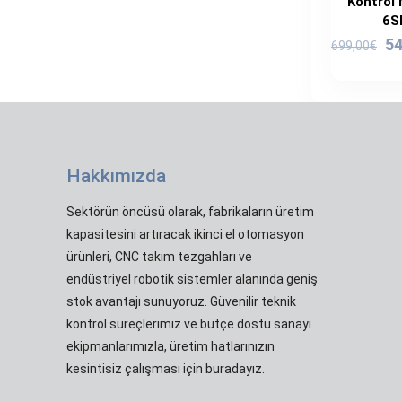
Kontrol
6S
Or
54
699,00
€
fi
69
Hakkımızda
Sektörün öncüsü olarak, fabrikaların üretim
kapasitesini artıracak ikinci el otomasyon
ürünleri, CNC takım tezgahları ve
endüstriyel robotik sistemler alanında geniş
stok avantajı sunuyoruz. Güvenilir teknik
kontrol süreçlerimiz ve bütçe dostu sanayi
ekipmanlarımızla, üretim hatlarınızın
kesintisiz çalışması için buradayız.