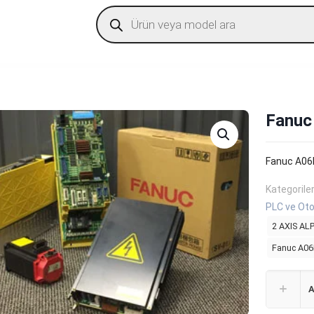
Products
search
Fanuc
Fanuc A06
Kategorile
PLC ve Oto
2 AXIS A
Fanuc A06
A