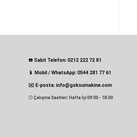
☎️ Sabit Telefon: 0212 222 72 81
📱 Mobil / WhatsApp: 0544 281 77 61
✉️ E-posta: info@goksumakine.com
🕒 Çalışma Saatleri: Hafta İçi 09:00 - 18:00