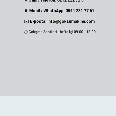
☎️ Sabit Telefon: 0212 222 72 81
📱 Mobil / WhatsApp: 0544 281 77 61
✉️ E-posta: info@goksumakine.com
🕒 Çalışma Saatleri: Hafta İçi 09:00 - 18:00