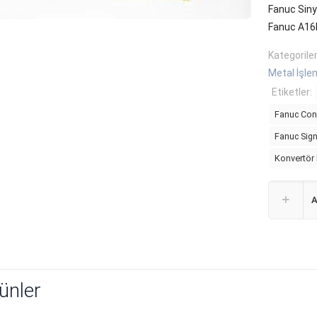
Fanuc Siny
Fanuc A16
Kategorile
Metal İşle
Etiketler:
Fanuc Con
Fanuc Sign
Konvertör 
A
rünler