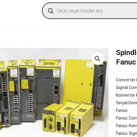
Products
search
Spindl
Fanuc
Converter
Signal Con
Konvertör 
Sinyal Dön
Fanuc
Fanuc Con
Fanuc Konv
Fanuc Sign