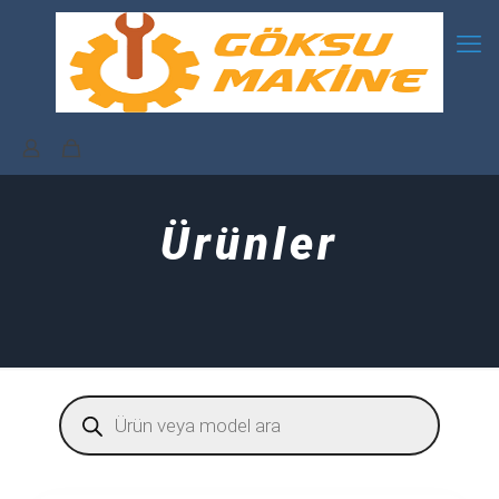
Ürünler
Products
search