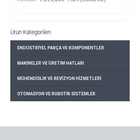
fiyat:
andaki
1.699,00€.
fiyat:
1.599,00€.
Ürün Kategorileri
ENDÜSTRİYEL PARÇA VE KOMPONENTLER
MAKİNELER VE ÜRETİM HATLARI
MÜHENDİSLİK VE REVİZYON HİZMETLERİ
OTOMASYON VE ROBOTİK SİSTEMLER