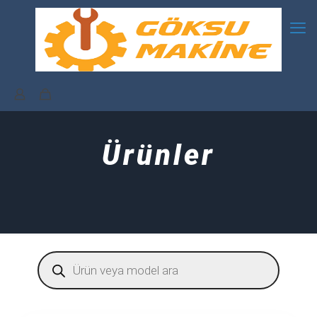
Ürünler
Products
search