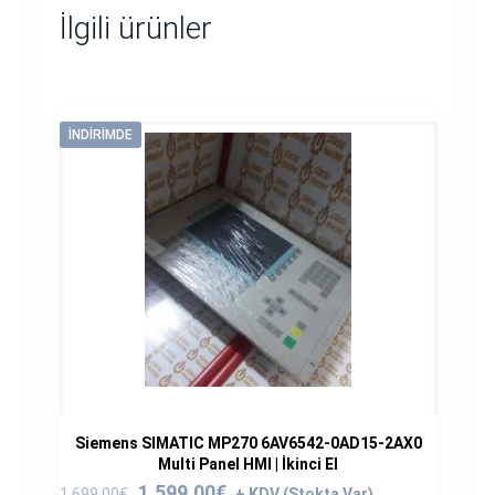
İlgili ürünler
İNDIRIMDE
Siemens SIMATIC MP270 6AV6542-0AD15-2AX0
Multi Panel HMI | İkinci El
Orijinal
Şu
1.599,00
€
1.699,00
€