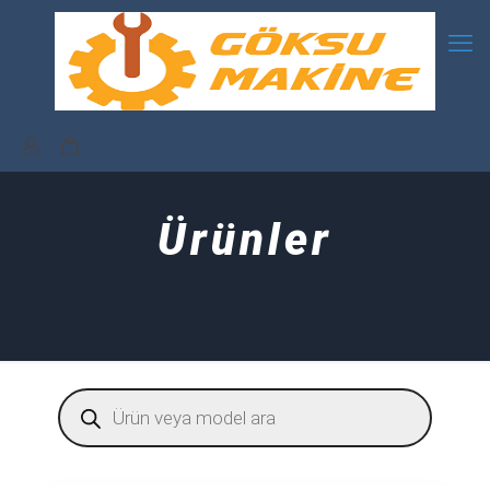
Ürünler
Products
search