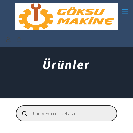
Ürünler
Products
search