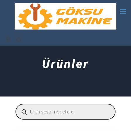
Ürünler
Products
search