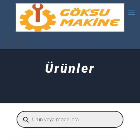
Ürünler
Products
search