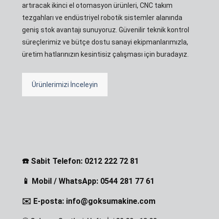
artıracak ikinci el otomasyon ürünleri, CNC takım
tezgahları ve endüstriyel robotik sistemler alanında
geniş stok avantajı sunuyoruz. Güvenilir teknik kontrol
süreçlerimiz ve bütçe dostu sanayi ekipmanlarımızla,
üretim hatlarınızın kesintisiz çalışması için buradayız.
Ürünlerimizi İnceleyin
☎️ Sabit Telefon: 0212 222 72 81
📱 Mobil / WhatsApp: 0544 281 77 61
✉️ E-posta: info@goksumakine.com