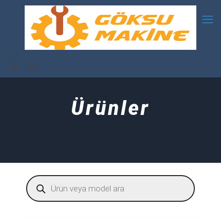
Ürünler
Products
search