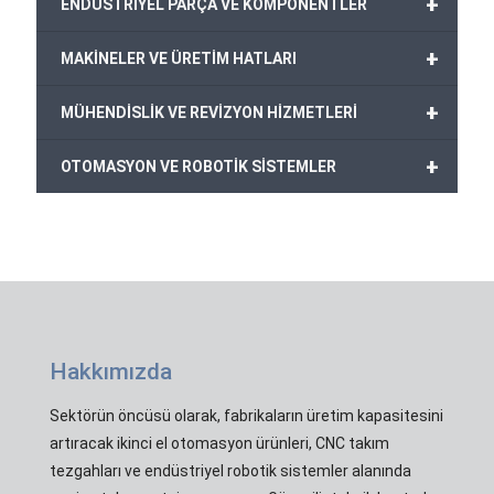
+
ENDÜSTRİYEL PARÇA VE KOMPONENTLER
+
MAKİNELER VE ÜRETİM HATLARI
+
MÜHENDİSLİK VE REVİZYON HİZMETLERİ
+
OTOMASYON VE ROBOTİK SİSTEMLER
Hakkımızda
Sektörün öncüsü olarak, fabrikaların üretim kapasitesini
artıracak ikinci el otomasyon ürünleri, CNC takım
tezgahları ve endüstriyel robotik sistemler alanında