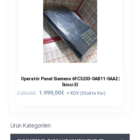
Operatör Panel Siemens 6FC5203-0AB11-0AA2 |
İkinci El
Orijinal
Şu
1.999,00
€
2.250,00
€
fiyat:
andaki
2.250,00€.
fiyat:
1.999,00€.
Ürün Kategorileri