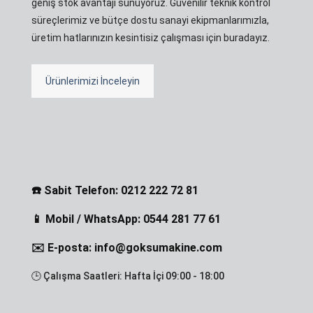
geniş stok avantajı sunuyoruz. Güvenilir teknik kontrol
süreçlerimiz ve bütçe dostu sanayi ekipmanlarımızla,
üretim hatlarınızın kesintisiz çalışması için buradayız.
Ürünlerimizi İnceleyin
☎️ Sabit Telefon: 0212 222 72 81
📱 Mobil / WhatsApp: 0544 281 77 61
✉️ E-posta: info@goksumakine.com
🕒 Çalışma Saatleri: Hafta İçi 09:00 - 18:00