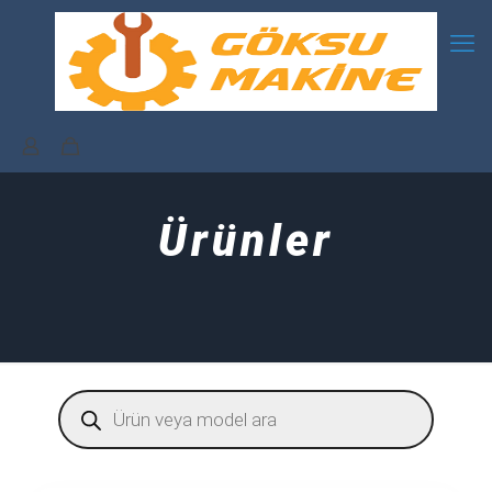
Ürünler
Products
search