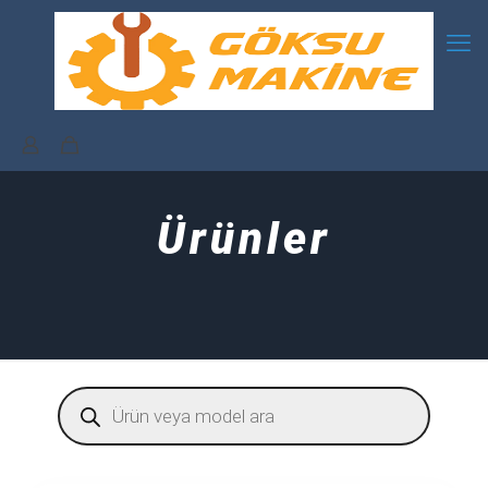
Ürünler
Products
search