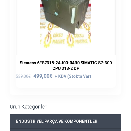
Siemens 6ES7318-2AJ00-0AB0 SIMATIC S7-300
CPU 318-2 DP
Orijinal
Şu
499,00
€
539,00
€
fiyat:
andaki
539,00€.
fiyat:
499,00€.
Ürün Kategorileri
ENDÜSTRİYEL PARÇA VE KOMPONENTLER