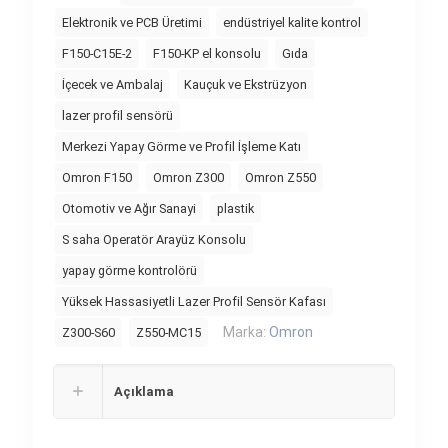
Elektronik ve PCB Üretimi
endüstriyel kalite kontrol
F150-C15E-2
F150-KP el konsolu
Gıda
İçecek ve Ambalaj
Kauçuk ve Ekstrüzyon
lazer profil sensörü
Merkezi Yapay Görme ve Profil İşleme Katı
Omron F150
Omron Z300
Omron Z550
Otomotiv ve Ağır Sanayi
plastik
S saha Operatör Arayüz Konsolu
yapay görme kontrolörü
Yüksek Hassasiyetli Lazer Profil Sensör Kafası
Marka:
Omron
Z300-S60
Z550-MC15
Açıklama