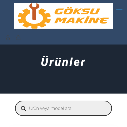
Ürünler
Products
search