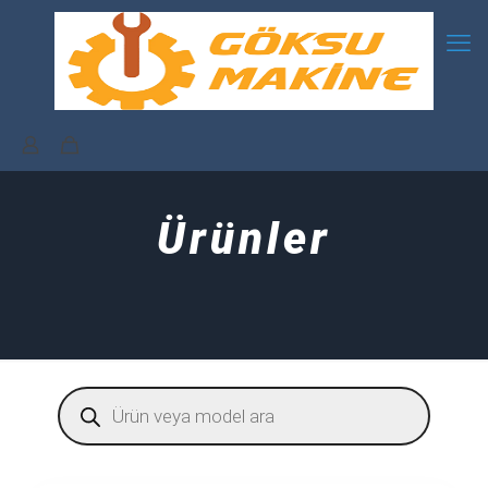
Ürünler
Products
search