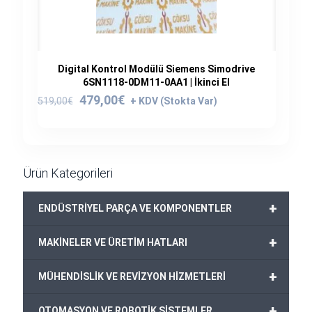
Digital Kontrol Modülü Siemens Simodrive
6SN1118-0DM11-0AA1 | İkinci El
Orijinal
Şu
479,00
€
519,00
€
fiyat:
andaki
519,00€.
fiyat:
479,00€.
Ürün Kategorileri
+
ENDÜSTRİYEL PARÇA VE KOMPONENTLER
+
MAKİNELER VE ÜRETİM HATLARI
+
MÜHENDİSLİK VE REVİZYON HİZMETLERİ
+
OTOMASYON VE ROBOTİK SİSTEMLER