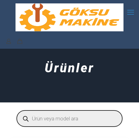
Ürünler
Products
search