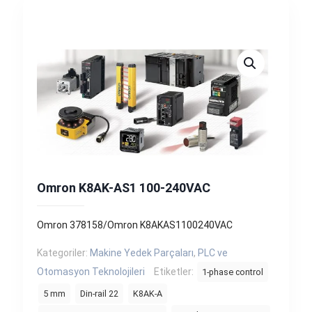
Omron K8AK-AS1 100-240VAC
Omron 378158/Omron K8AKAS1100240VAC
Kategoriler:
Makine Yedek Parçaları
,
PLC ve
Otomasyon Teknolojileri
Etiketler:
1-phase control
5 mm
Din-rail 22
K8AK-A