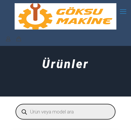
Ürünler
Products
search