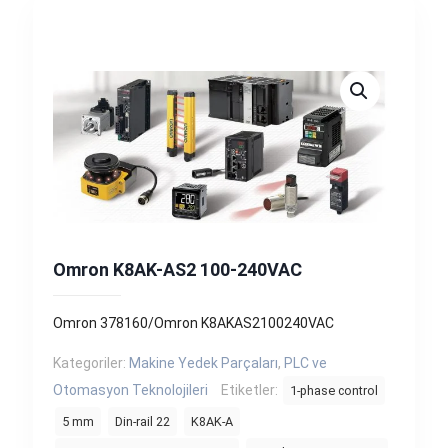
Omron K8AK-AS2 100-240VAC
Omron 378160/Omron K8AKAS2100240VAC
Kategoriler:
Makine Yedek Parçaları
,
PLC ve
Otomasyon Teknolojileri
Etiketler:
1-phase control
5 mm
Din-rail 22
K8AK-A