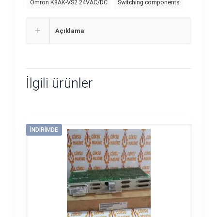
Omron K8AK-VS2 24VAC/DC
Switching components
Açıklama
İlgili ürünler
İNDIRIMDE