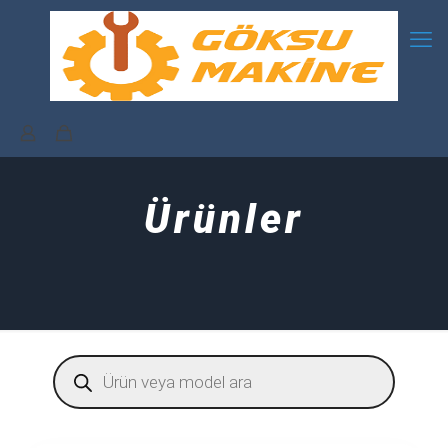
Ürünler
Products
search