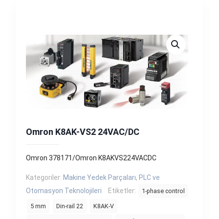
Omron K8AK-VS2 24VAC/DC
Omron 378171/Omron K8AKVS224VACDC
Kategoriler:
Makine Yedek Parçaları
,
PLC ve
Otomasyon Teknolojileri
Etiketler:
1-phase control
5 mm
Din-rail 22
K8AK-V