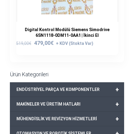
Digital Kontrol Modülü Siemens Simodrive
6SN1118-0DM11-0AA1 | İkinci El
Orijinal
Şu
479,00
€
519,00
€
fiyat:
andaki
519,00€.
fiyat:
479,00€.
Ürün Kategorileri
+
ENDÜSTRİYEL PARÇA VE KOMPONENTLER
+
MAKİNELER VE ÜRETİM HATLARI
+
MÜHENDİSLİK VE REVİZYON HİZMETLERİ
+
OTOMASYON VE ROBOTİK SİSTEMLER