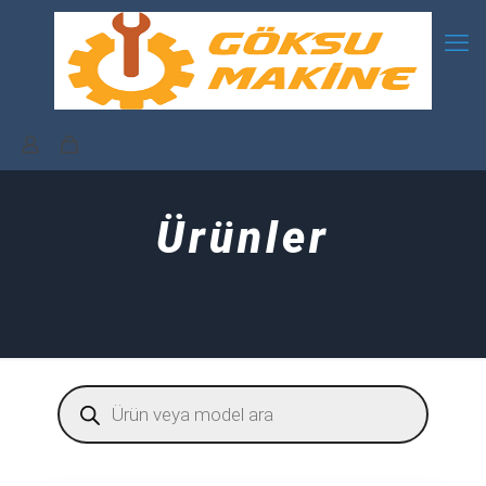
Ürünler
Products
search