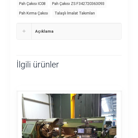
Pah Çakısı IC08
Pah Çakısı ZS F342720363093
Pah Kırma Çakısı
Talaşlı İmalat Takımları
Açıklama
İlgili ürünler