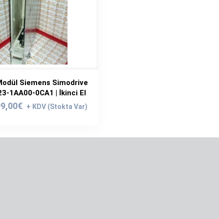
odül Siemens Simodrive
-1AA00-0CA1 | İkinci El
ijinal
Şu
9,00
€
yat:
andaki
9,00€.
fiyat:
699,00€.