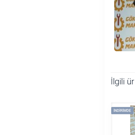
İlgili ü
İNDIRIMDE