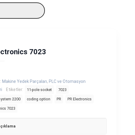
ectronics 7023
r:
Makine Yedek Parçaları
,
PLC ve Otomasyon
ri
Etiketler:
11-pole socket
7023
 system 2200
coding option
PR
PR Electronics
nics 7023
çıklama