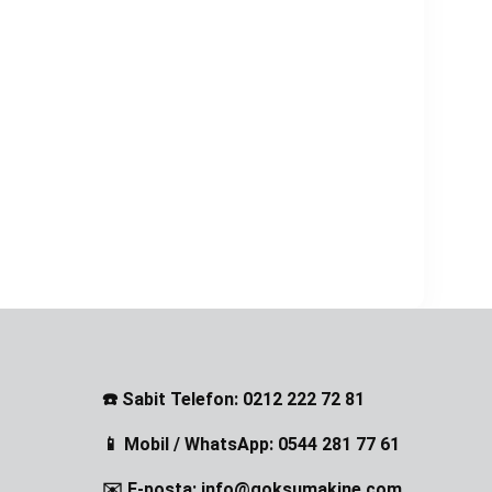
☎️ Sabit Telefon: 0212 222 72 81
📱 Mobil / WhatsApp: 0544 281 77 61
✉️ E-posta: info@goksumakine.com