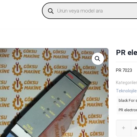
Products
search
PR el
PR 7023
Kategorile
Teknolojile
black For
PR electro
A