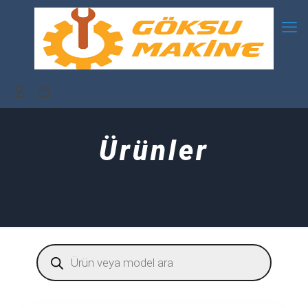
Ürünler
Products
search