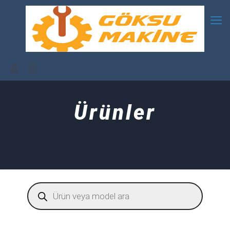
Ürünler
Products
search