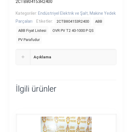
2CTB804153R2400
Kategoriler:
Endüstriyel Elektrik ve Şalt
,
Makine Yedek
Parçaları
Etiketler:
2CTB804153R2400
ABB
ABB Fiyat Listesi
OVR PV T2 40-1000 P QS
PV Parafudur
Açıklama
İlgili ürünler