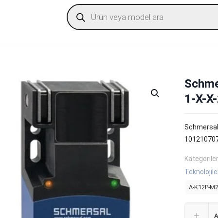
Products
search
Schme
1-X-X
Schmersal
10121070
Kategorile
Teknolojile
A-K12P-M2
A