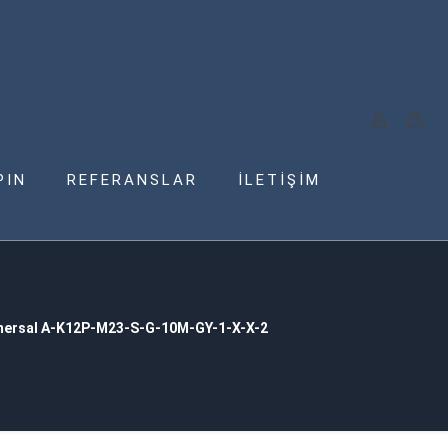
PIN
REFERANSLAR
İLETİŞİM
ersal A-K12P-M23-S-G-10M-GY-1-X-X-2