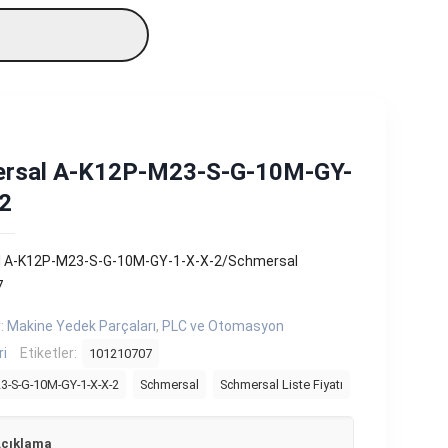
rsal A-K12P-M23-S-G-10M-GY-
-2
 A-K12P-M23-S-G-10M-GY-1-X-X-2/Schmersal
7
r:
Makine Yedek Parçaları
,
PLC ve Otomasyon
ri
Etiketler:
101210707
3-S-G-10M-GY-1-X-X-2
Schmersal
Schmersal Liste Fiyatı
çıklama