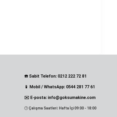
☎️ Sabit Telefon: 0212 222 72 81
📱 Mobil / WhatsApp: 0544 281 77 61
✉️ E-posta: info@goksumakine.com
🕒 Çalışma Saatleri: Hafta İçi 09:00 - 18:00