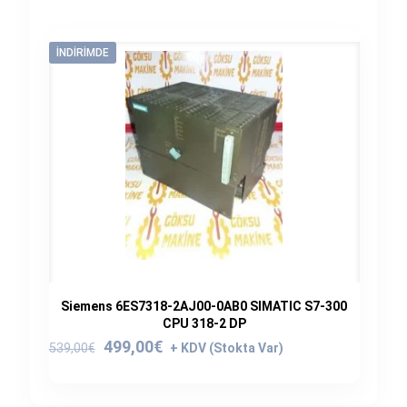
İNDIRIMDE
Siemens 6ES7318-2AJ00-0AB0 SIMATIC S7-300
CPU 318-2 DP
Orijinal
Şu
499,00
€
539,00
€
fiyat:
andaki
539,00€.
fiyat: