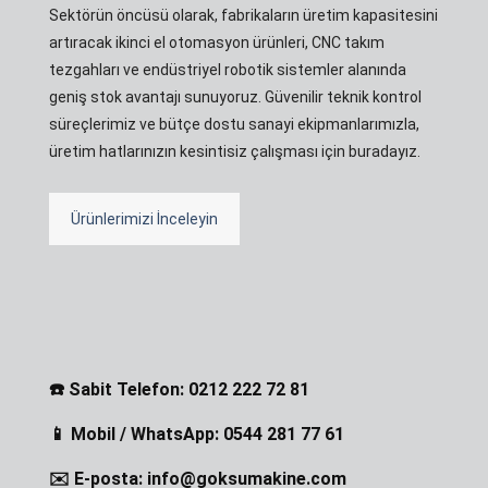
Sektörün öncüsü olarak, fabrikaların üretim kapasitesini
artıracak ikinci el otomasyon ürünleri, CNC takım
tezgahları ve endüstriyel robotik sistemler alanında
geniş stok avantajı sunuyoruz. Güvenilir teknik kontrol
süreçlerimiz ve bütçe dostu sanayi ekipmanlarımızla,
üretim hatlarınızın kesintisiz çalışması için buradayız.
Ürünlerimizi İnceleyin
☎️ Sabit Telefon: 0212 222 72 81
📱 Mobil / WhatsApp: 0544 281 77 61
✉️ E-posta: info@goksumakine.com