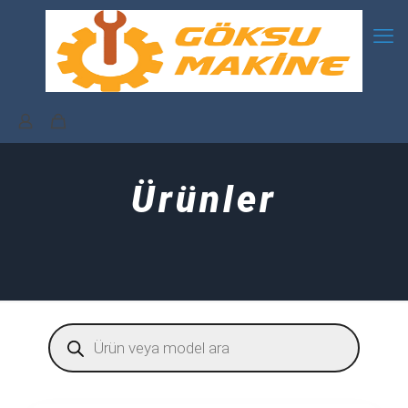
Ürünler
Products
search