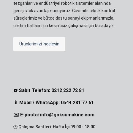
tezgahları ve endüstriyel robotik sistemler alanında
geniş stok avantajı sunuyoruz. Güvenilir teknik kontrol
süreçlerimiz ve bütçe dostu sanayi ekipmanlarımızla,
üretim hatlarınızın kesintisiz çalışması için buradayız.
Ürünlerimizi İnceleyin
☎️ Sabit Telefon: 0212 222 72 81
📱 Mobil / WhatsApp: 0544 281 77 61
✉️ E-posta: info@goksumakine.com
🕒 Çalışma Saatleri: Hafta İçi 09:00 - 18:00