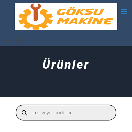
Ürünler
Products
search