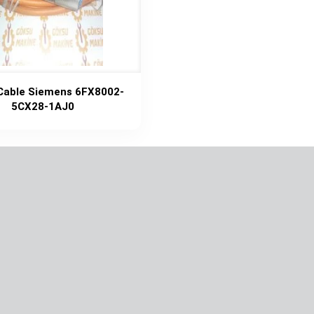
Cable Siemens 6FX8002-
5CX28-1AJ0