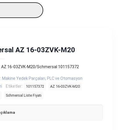
rsal AZ 16-03ZVK-M20
 AZ 16-03ZVK-M20/Schmersal 101157372
r:
Makine Yedek Parçaları
,
PLC ve Otomasyon
ri
Etiketler:
101157372
AZ 16-03ZVK-M20
Schmersal Liste Fiyatı
çıklama