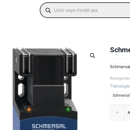
Products
search
Schme
Schmersal
Kategorile
Teknolojile
Schmersal
A