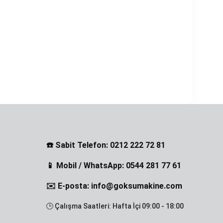
☎️ Sabit Telefon: 0212 222 72 81
📱 Mobil / WhatsApp: 0544 281 77 61
✉️ E-posta: info@goksumakine.com
🕒 Çalışma Saatleri: Hafta İçi 09:00 - 18:00