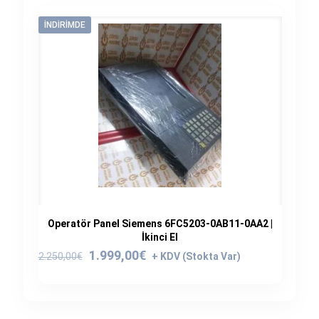
İNDIRIMDE
Operatör Panel Siemens 6FC5203-0AB11-0AA2 |
İkinci El
Orijinal
Şu
1.999,00
€
2.250,00
€
fiyat:
andaki
2.250,00€.
fiyat:
1.999,00€.