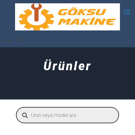
Ürünler
Products
search