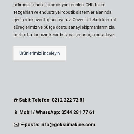
artıracak ikinci el otomasyon ürünleri, CNC takım
tezgahları ve endüstriyel robotik sistemler alanında
geniş stok avantajı sunuyoruz. Güvenilir teknik kontrol
süreçlerimiz ve bütçe dostu sanayi ekipmanlarımızla,
üretim hatlarınızın kesintisiz çalışması için buradayız.
Ürünlerimizi İnceleyin
☎️ Sabit Telefon: 0212 222 72 81
📱 Mobil / WhatsApp: 0544 281 77 61
✉️ E-posta: info@goksumakine.com