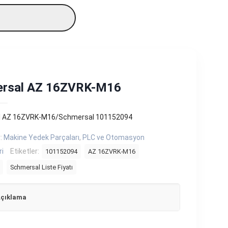
rsal AZ 16ZVRK-M16
 AZ 16ZVRK-M16/Schmersal 101152094
r:
Makine Yedek Parçaları
,
PLC ve Otomasyon
ri
Etiketler:
101152094
AZ 16ZVRK-M16
Schmersal Liste Fiyatı
çıklama