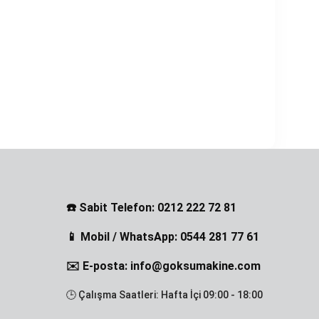
☎️ Sabit Telefon: 0212 222 72 81
📱 Mobil / WhatsApp: 0544 281 77 61
✉️ E-posta: info@goksumakine.com
🕒 Çalışma Saatleri: Hafta İçi 09:00 - 18:00