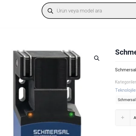
Products
search
Schme
Schmersal
Kategorile
Teknolojile
Schmersal
A