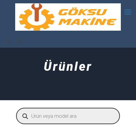
Ürünler
Products
search