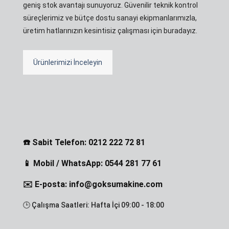
geniş stok avantajı sunuyoruz. Güvenilir teknik kontrol
süreçlerimiz ve bütçe dostu sanayi ekipmanlarımızla,
üretim hatlarınızın kesintisiz çalışması için buradayız.
Ürünlerimizi İnceleyin
☎️ Sabit Telefon: 0212 222 72 81
📱 Mobil / WhatsApp: 0544 281 77 61
✉️ E-posta: info@goksumakine.com
🕒 Çalışma Saatleri: Hafta İçi 09:00 - 18:00