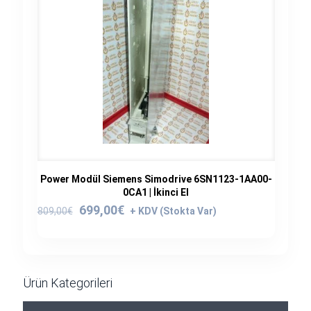
Power Modül Siemens Simodrive 6SN1123-1AA00-
0CA1 | İkinci El
Orijinal
Şu
699,00
€
809,00
€
fiyat:
andaki
809,00€.
fiyat:
699,00€.
Ürün Kategorileri