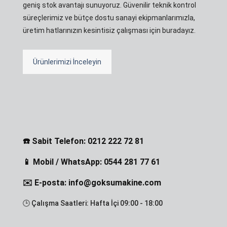
geniş stok avantajı sunuyoruz. Güvenilir teknik kontrol
süreçlerimiz ve bütçe dostu sanayi ekipmanlarımızla,
üretim hatlarınızın kesintisiz çalışması için buradayız.
Ürünlerimizi İnceleyin
☎️ Sabit Telefon: 0212 222 72 81
📱 Mobil / WhatsApp: 0544 281 77 61
✉️ E-posta: info@goksumakine.com
🕒 Çalışma Saatleri: Hafta İçi 09:00 - 18:00