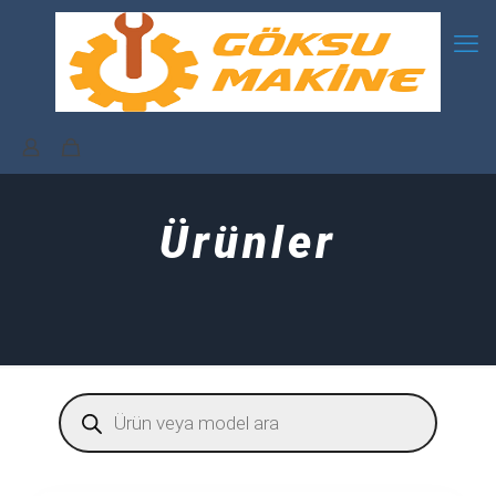
Ürünler
Products
search