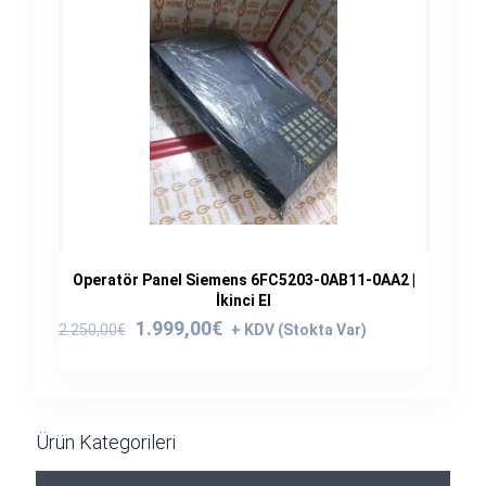
Operatör Panel Siemens 6FC5203-0AB11-0AA2 |
İkinci El
Orijinal
Şu
1.999,00
€
2.250,00
€
fiyat:
andaki
2.250,00€.
fiyat:
1.999,00€.
Ürün Kategorileri