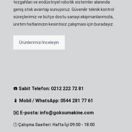
tezgahları ve endüstriyel robotik sistemler alanında
geniş stok avantajı sunuyoruz. Güvenilir teknik kontrol
süreçlerimiz ve bütçe dostu sanayi ekipmanlarımızla,
üretim hatlarınızın kesintisiz çalışması için buradayız.
Ürünlerimizi İnceleyin
☎️ Sabit Telefon: 0212 222 72 81
📱 Mobil / WhatsApp: 0544 281 77 61
✉️ E-posta: info@goksumakine.com
🕒 Çalışma Saatleri: Hafta İçi 09:00 - 18:00