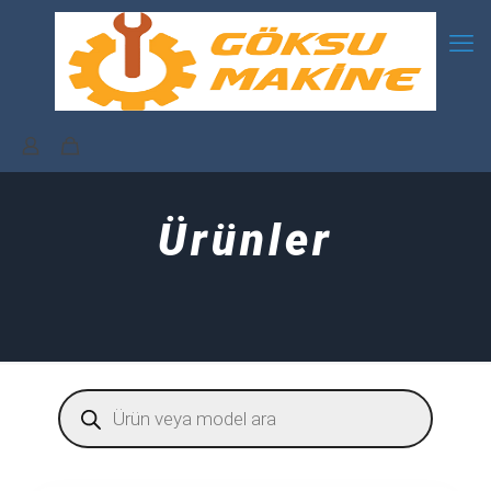
Ürünler
Products
search