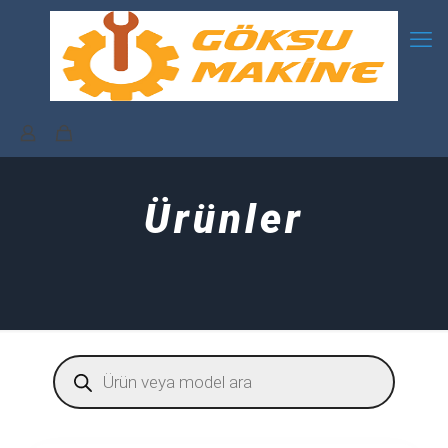
Ürünler
Products
search