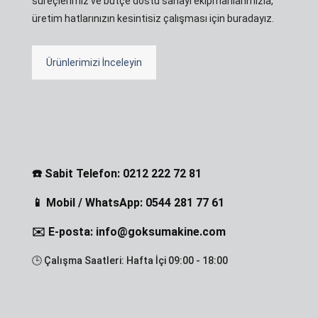
süreçlerimiz ve bütçe dostu sanayi ekipmanlarımızla,
üretim hatlarınızın kesintisiz çalışması için buradayız.
Ürünlerimizi İnceleyin
☎️ Sabit Telefon: 0212 222 72 81
📱 Mobil / WhatsApp: 0544 281 77 61
✉️ E-posta: info@goksumakine.com
🕒 Çalışma Saatleri: Hafta İçi 09:00 - 18:00