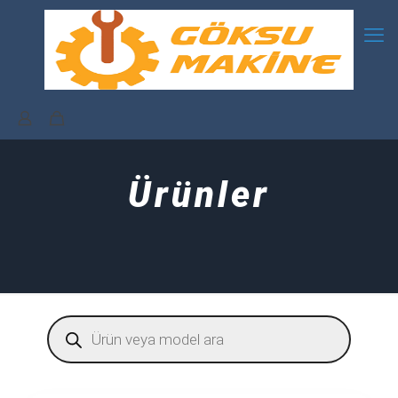
Ürünler
Products
search