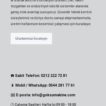
artıracak ikinci el otomasyon ürünleri, CNC takım
tezgahları ve endüstriyel robotik sistemler alanında
geniş stok avantajı sunuyoruz. Güvenilir teknik kontrol
süreçlerimiz ve bütçe dostu sanayi ekipmanlarımızla,
üretim hatlarınızın kesintisiz çalışması için buradayız.
Ürünlerimizi İnceleyin
☎️ Sabit Telefon: 0212 222 72 81
📱 Mobil / WhatsApp: 0544 281 77 61
✉️ E-posta: info@goksumakine.com
🕒 Çalışma Saatleri: Hafta İçi 09:00 - 18:00