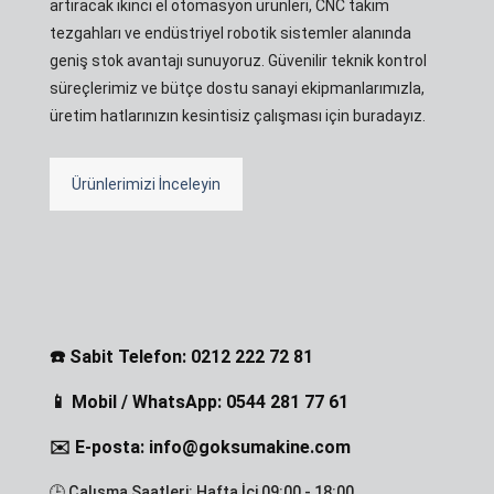
artıracak ikinci el otomasyon ürünleri, CNC takım
tezgahları ve endüstriyel robotik sistemler alanında
geniş stok avantajı sunuyoruz. Güvenilir teknik kontrol
süreçlerimiz ve bütçe dostu sanayi ekipmanlarımızla,
üretim hatlarınızın kesintisiz çalışması için buradayız.
Ürünlerimizi İnceleyin
☎️ Sabit Telefon: 0212 222 72 81
📱 Mobil / WhatsApp: 0544 281 77 61
✉️ E-posta: info@goksumakine.com
🕒 Çalışma Saatleri: Hafta İçi 09:00 - 18:00