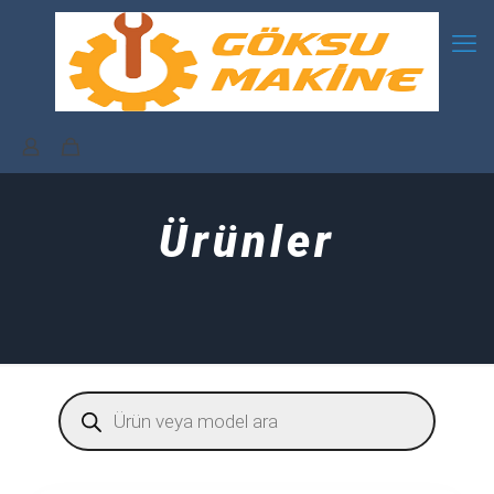
Ürünler
Products
search