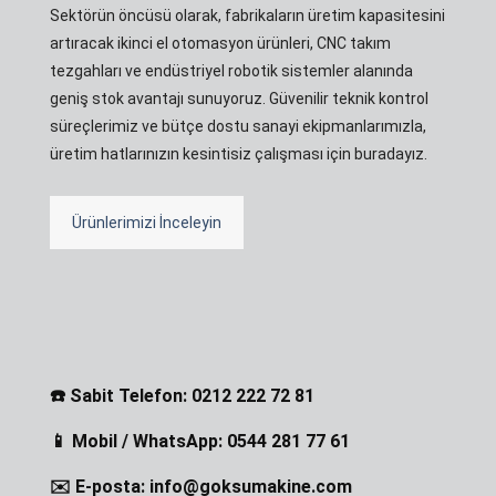
Sektörün öncüsü olarak, fabrikaların üretim kapasitesini
artıracak ikinci el otomasyon ürünleri, CNC takım
tezgahları ve endüstriyel robotik sistemler alanında
geniş stok avantajı sunuyoruz. Güvenilir teknik kontrol
süreçlerimiz ve bütçe dostu sanayi ekipmanlarımızla,
üretim hatlarınızın kesintisiz çalışması için buradayız.
Ürünlerimizi İnceleyin
☎️ Sabit Telefon: 0212 222 72 81
📱 Mobil / WhatsApp: 0544 281 77 61
✉️ E-posta: info@goksumakine.com