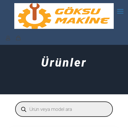
Ürünler
Products
search