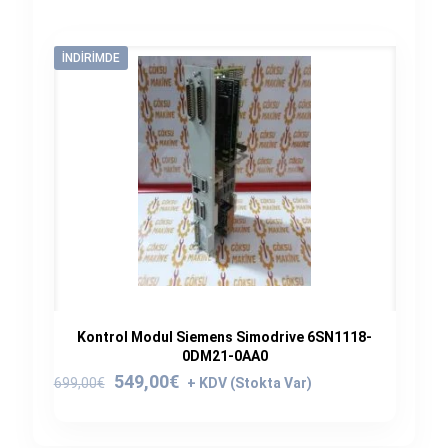
İNDIRIMDE
Kontrol Modul Siemens Simodrive 6SN1118-
0DM21-0AA0
Orijinal
Şu
549,00
€
699,00
€
fiyat:
andaki
699,00€.
fiyat: