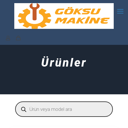
Ürünler
Products
search