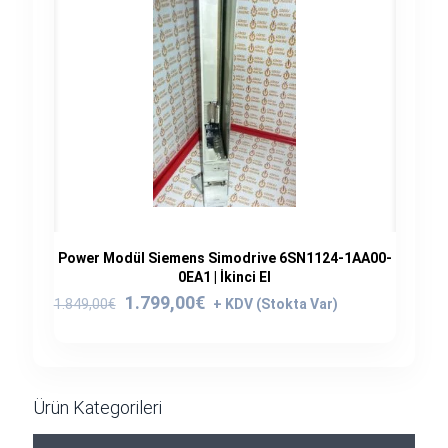
Power Modül Siemens Simodrive 6SN1124-1AA00-
0EA1 | İkinci El
Orijinal
Şu
1.799,00
€
1.849,00
€
fiyat:
andaki
1.849,00€.
fiyat:
1.799,00€.
Ürün Kategorileri