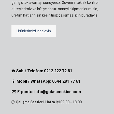
geniş stok avantajı sunuyoruz. Güvenilir teknik kontrol
süreçlerimiz ve bütçe dostu sanayi ekipmanlarımızla,
üretim hatlarınızın kesintisiz çalışması için buradayız.
Ürünlerimizi İnceleyin
☎️ Sabit Telefon: 0212 222 72 81
📱 Mobil / WhatsApp: 0544 281 77 61
✉️ E-posta: info@goksumakine.com
🕒 Çalışma Saatleri: Hafta İçi 09:00 - 18:00