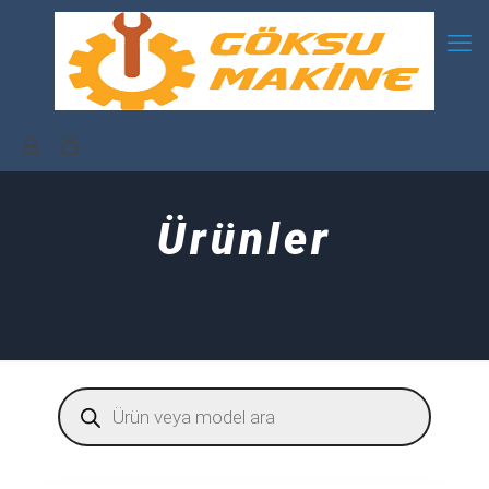
Ürünler
Products
search