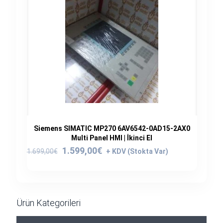
Siemens SIMATIC MP270 6AV6542-0AD15-2AX0
Multi Panel HMI | İkinci El
Orijinal
Şu
1.599,00
€
1.699,00
€
fiyat:
andaki
1.699,00€.
fiyat:
1.599,00€.
Ürün Kategorileri