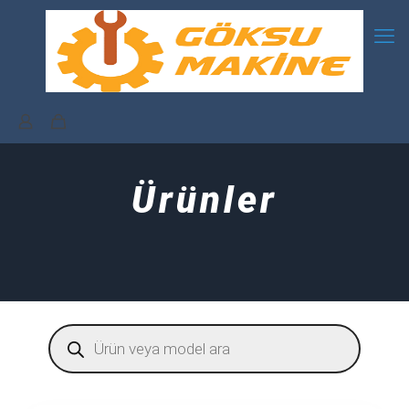
Ürünler
Products
search