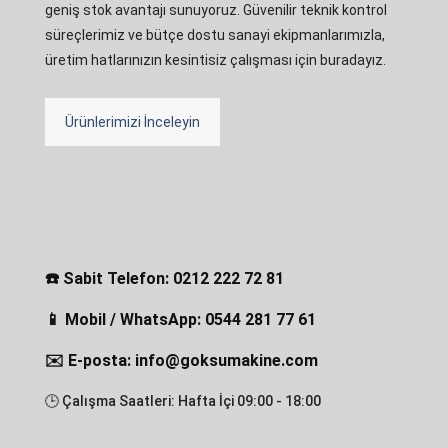
geniş stok avantajı sunuyoruz. Güvenilir teknik kontrol
süreçlerimiz ve bütçe dostu sanayi ekipmanlarımızla,
üretim hatlarınızın kesintisiz çalışması için buradayız.
Ürünlerimizi İnceleyin
☎️ Sabit Telefon: 0212 222 72 81
📱 Mobil / WhatsApp: 0544 281 77 61
✉️ E-posta: info@goksumakine.com
🕒 Çalışma Saatleri: Hafta İçi 09:00 - 18:00