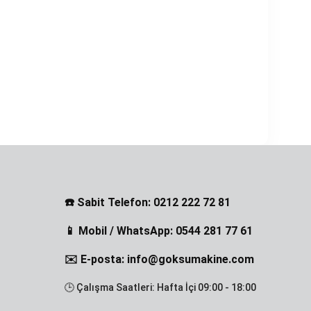
☎️ Sabit Telefon: 0212 222 72 81
📱 Mobil / WhatsApp: 0544 281 77 61
✉️ E-posta: info@goksumakine.com
🕒 Çalışma Saatleri: Hafta İçi 09:00 - 18:00