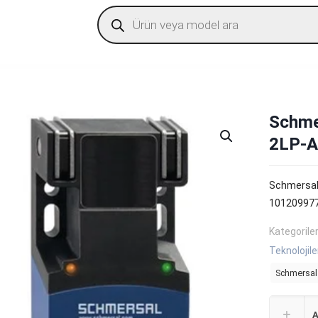
Products
search
Schme
2LP-A
Schmersal
10120997
Kategorile
Teknolojile
Schmersal
A