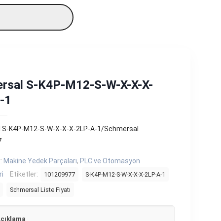
rsal S-K4P-M12-S-W-X-X-X-
-1
 S-K4P-M12-S-W-X-X-X-2LP-A-1/Schmersal
7
r:
Makine Yedek Parçaları
,
PLC ve Otomasyon
ri
Etiketler:
101209977
S-K4P-M12-S-W-X-X-X-2LP-A-1
Schmersal Liste Fiyatı
çıklama