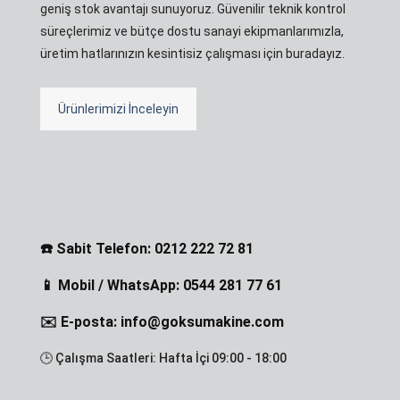
geniş stok avantajı sunuyoruz. Güvenilir teknik kontrol
süreçlerimiz ve bütçe dostu sanayi ekipmanlarımızla,
üretim hatlarınızın kesintisiz çalışması için buradayız.
Ürünlerimizi İnceleyin
☎️ Sabit Telefon: 0212 222 72 81
📱 Mobil / WhatsApp: 0544 281 77 61
✉️ E-posta: info@goksumakine.com
🕒 Çalışma Saatleri: Hafta İçi 09:00 - 18:00