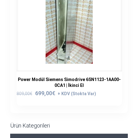
Power Modül Siemens Simodrive 6SN1123-1AA00-
0CA1 | İkinci El
Orijinal
Şu
699,00
€
809,00
€
fiyat:
andaki
809,00€.
fiyat:
699,00€.
Ürün Kategorileri