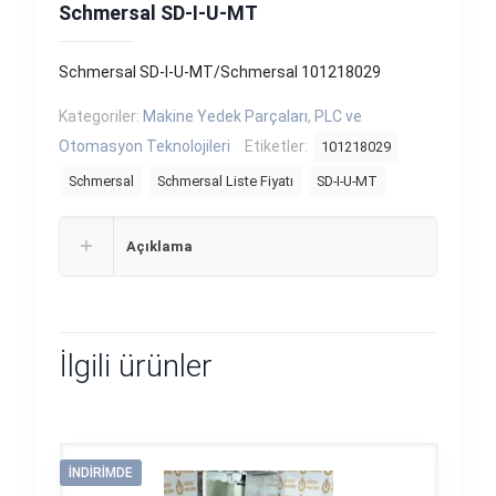
Schmersal SD-I-U-MT
Schmersal SD-I-U-MT/Schmersal 101218029
Kategoriler:
Makine Yedek Parçaları
,
PLC ve
Otomasyon Teknolojileri
Etiketler:
101218029
Schmersal
Schmersal Liste Fiyatı
SD-I-U-MT
Açıklama
İlgili ürünler
İNDIRIMDE