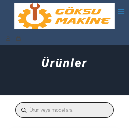
Ürünler
Products
search