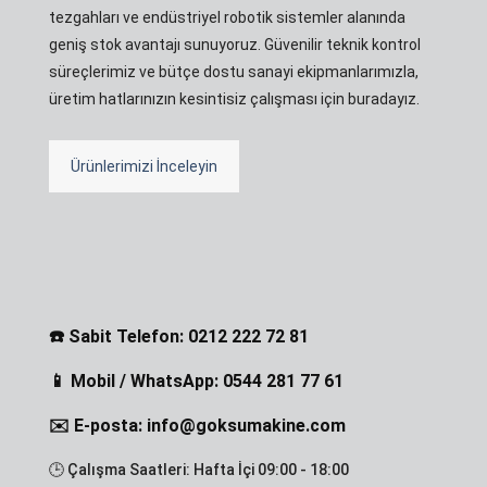
tezgahları ve endüstriyel robotik sistemler alanında
geniş stok avantajı sunuyoruz. Güvenilir teknik kontrol
süreçlerimiz ve bütçe dostu sanayi ekipmanlarımızla,
üretim hatlarınızın kesintisiz çalışması için buradayız.
Ürünlerimizi İnceleyin
☎️ Sabit Telefon: 0212 222 72 81
📱 Mobil / WhatsApp: 0544 281 77 61
✉️ E-posta: info@goksumakine.com
🕒 Çalışma Saatleri: Hafta İçi 09:00 - 18:00