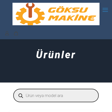
Ürünler
Products
search