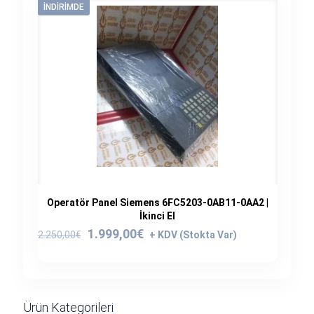
İNDIRIMDE
Operatör Panel Siemens 6FC5203-0AB11-0AA2 |
İkinci El
Orijinal
Şu
1.999,00
€
2.250,00
€
fiyat:
andaki
2.250,00€.
fiyat:
1.999,00€.
Ürün Kategorileri