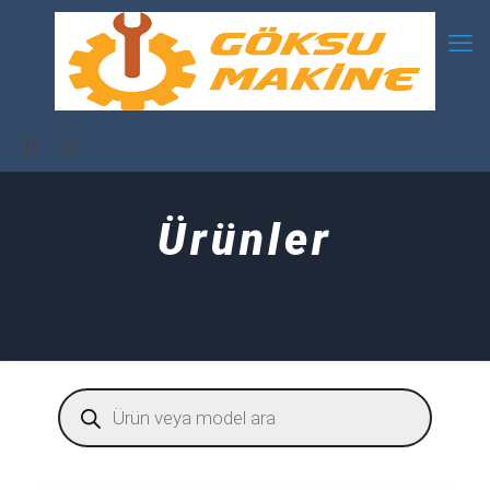
Ürünler
Products
search