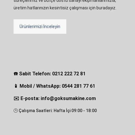
süreçlerimiz ve bütçe dostu sanayi ekipmanlarımızla,
üretim hatlarınızın kesintisiz çalışması için buradayız.
Ürünlerimizi İnceleyin
☎️ Sabit Telefon: 0212 222 72 81
📱 Mobil / WhatsApp: 0544 281 77 61
✉️ E-posta: info@goksumakine.com
🕒 Çalışma Saatleri: Hafta İçi 09:00 - 18:00